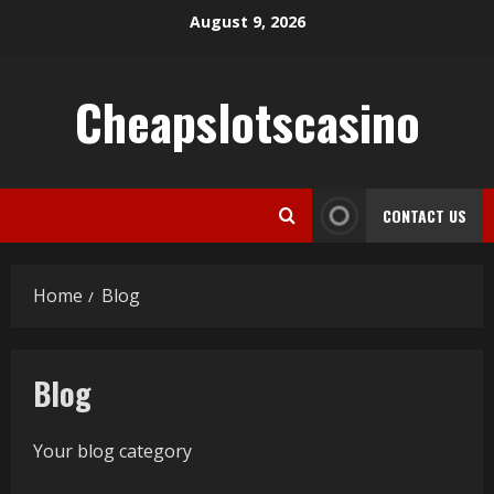
Skip
August 9, 2026
to
content
Cheapslotscasino
CONTACT US
Home
Blog
Blog
Your blog category