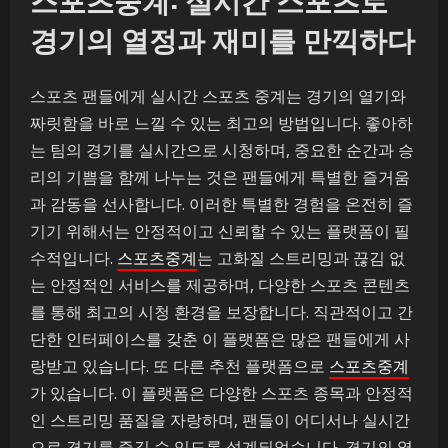
경기의 열정과 재미를 만끽하다
스포츠 팬들에게 실시간 스포츠 중계는 경기의 열기와
짜릿함을 바로 느낄 수 있는 최고의 방법입니다. 좋아하
는 팀의 경기를 실시간으로 시청하며, 중요한 순간과 승
리의 기쁨을 함께 나누는 것은 팬들에게 특별한 즐거움
과 감동을 선사합니다. 이러한 특별한 경험을 온전히 즐
기기 위해서는 안정적이고 신뢰할 수 있는 플랫폼이 필
수적입니다.
스포츠중계
는 고화질 스트리밍과 끊김 없
는 안정적인 서비스를 제공하며, 다양한 스포츠 콘텐츠
를 통해 최고의 시청 환경을 보장합니다. 직관적이고 간
단한 인터페이스를 갖춘 이 플랫폼은 많은 팬들에게 사
랑받고 있습니다. 또 다른 추천 플랫폼으로
스포츠중계
가 있습니다. 이 플랫폼은 다양한 스포츠 종목과 안정적
인 스트리밍 품질을 자랑하며, 팬들이 어디서나 실시간
으로 경기를 즐길 수 있도록 설계되었습니다. 경기의 열