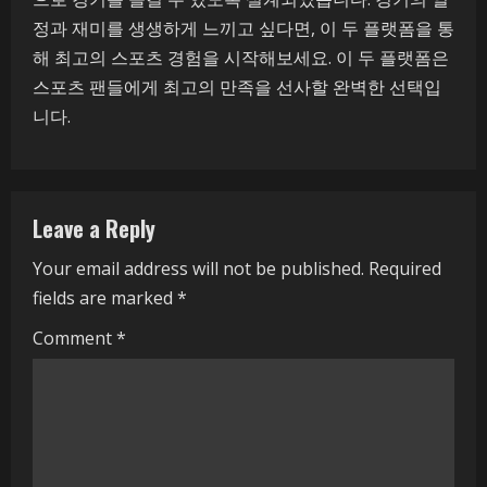
정과 재미를 생생하게 느끼고 싶다면, 이 두 플랫폼을 통
해 최고의 스포츠 경험을 시작해보세요. 이 두 플랫폼은
스포츠 팬들에게 최고의 만족을 선사할 완벽한 선택입
니다.
Leave a Reply
Your email address will not be published.
Required
fields are marked
*
Comment
*